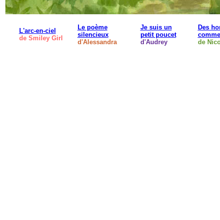
Le poème
Je suis un
Des h
L'arc-en-ciel
silencieux
petit poucet
comme 
de Smiley Girl
d'Alessandra
d'Audrey
de Nico