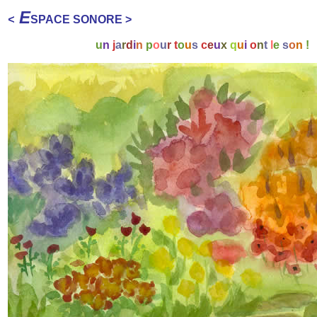
E
<
SPACE SONORE >
u
n
j
a
r
d
i
n
p
o
u
r
t
o
u
s
c
e
u
x
q
u
i
o
n
t
l
e
s
o
n
!