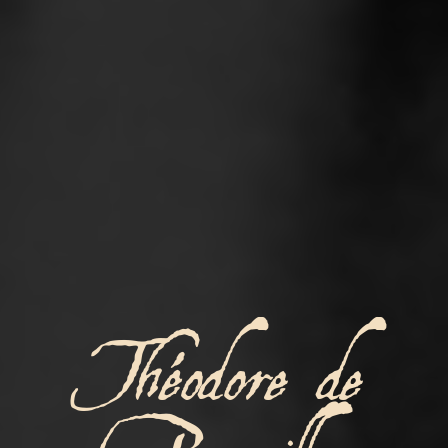
Théodore de
Banville