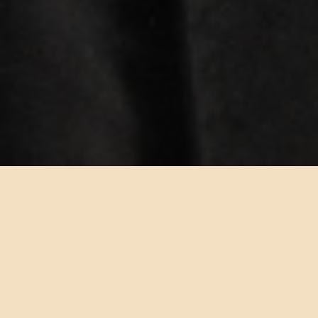
· UN POÈME ·
Fondé en 1961 par Jean-Pierre Rosnay et sa Muse et épouse, Tsou pour
« rendre la poésie contagieuse et inévitable »
paris - 07 août 2026 - page 6