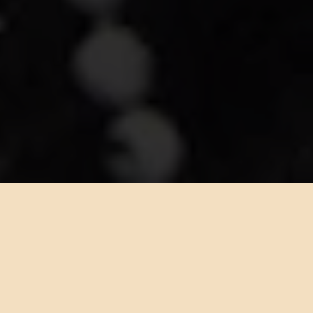
· UN POÈME ·
Fondé en 1961 par Jean-Pierre Rosnay et sa Muse et épouse, Tsou pour
« rendre la poésie contagieuse et inévitable »
paris - 07 août 2026 - page 6