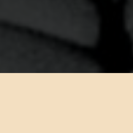
· UN POÈME ·
Fondé en 1961 par Jean-Pierre Rosnay et sa Muse et épouse, Tsou pour
« rendre la poésie contagieuse et inévitable »
paris - 07 août 2026 - page 6